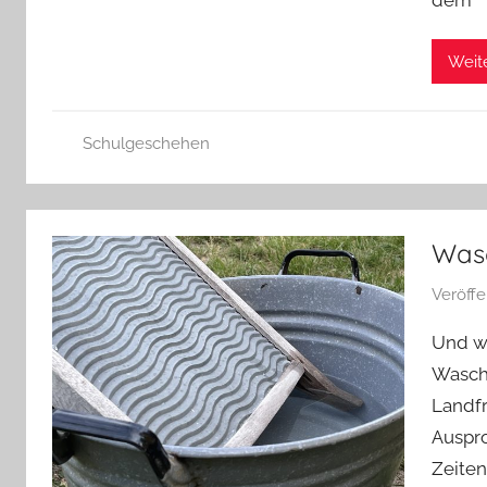
dem
Weit
Schulgeschehen
Was
Veröff
Und w
Wasch
Landfr
Auspro
Zeiten