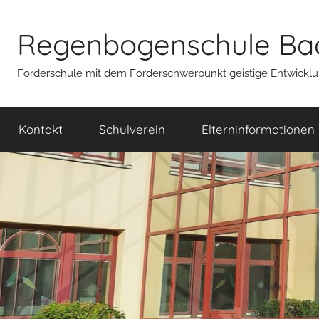
Zum
Inhalt
Regenbogenschule Ba
springen
Förderschule mit dem Förderschwerpunkt geistige Entwickl
Werden Sie
Werte Eltern, Großelt
Kontakt
Schulverein
Elterninformationen
unseren
Schulverein
!