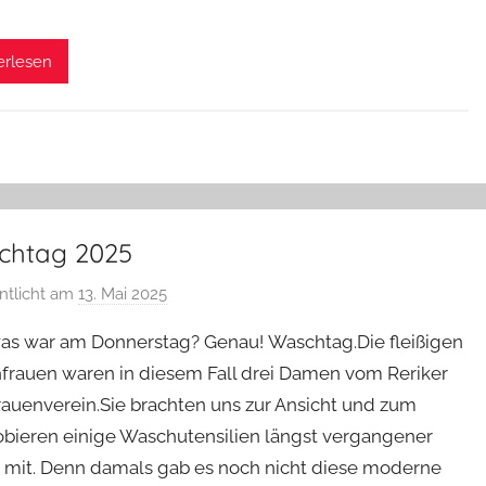
erlesen
chtag 2025
entlicht am
13. Mai 2025
v
o
as war am Donnerstag? Genau! Waschtag.Die fleißigen
n
frauen waren in diesem Fall drei Damen vom Reriker
H
auenverein.Sie brachten uns zur Ansicht und zum
.
bieren einige Waschutensilien längst vergangener
R
.
 mit. Denn damals gab es noch nicht diese moderne