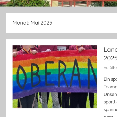
Monat:
Mai 2025
Land
202
Veröff
Ein sp
Teamge
Unsere
sportl
spann