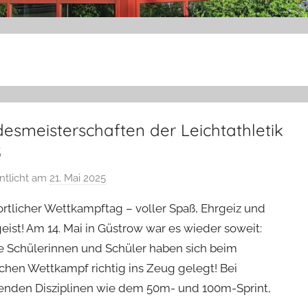
esmeisterschaften der Leichtathletik
5
entlicht am
21. Mai 2025
v
o
ortlicher Wettkampftag – voller Spaß, Ehrgeiz und
n
ist! Am 14. Mai in Güstrow war es wieder soweit:
H
 Schülerinnen und Schüler haben sich beim
.
ichen Wettkampf richtig ins Zeug gelegt! Bei
R
.
enden Disziplinen wie dem 50m- und 100m-Sprint,