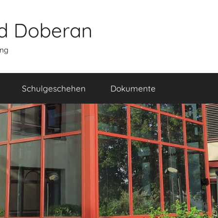
d Doberan
ung
 Mitglied im Schulverein!
ern und Freunde der Regenbogenschule, werden Sie für 1 € i
Schulgeschehen
Dokumente