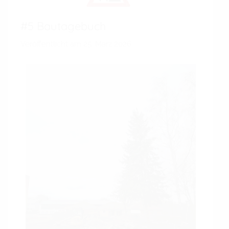
#5 Bautagebuch
Veröffentlicht am
25. März 2026
v
o
n
A
d
m
i
n