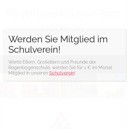
Regenbogenschule Bad
Doberan
Werden Sie Mitglied im
Förderschule mit dem Förderschwerpunkt geistige
Entwicklung
Schulverein!
Werte Eltern, Großeltern und Freunde der
Menü
Regenbogenschule, werden Sie für 1 € im Monat
Mitglied in unseren
Schulverein
!