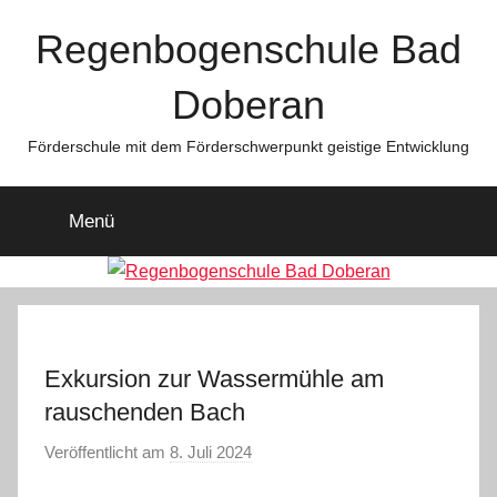
Regenbogenschule Bad
Doberan
Werden Sie Mitglied im
Förderschule mit dem Förderschwerpunkt geistige Entwicklung
Schulverein!
Menü
Werte Eltern, Großeltern und Freunde der
Regenbogenschule, werden Sie für 1 € im Monat
Mitglied in unseren
Schulverein
!
Exkursion zur Wassermühle am
rauschenden Bach
Veröffentlicht am
8. Juli 2024
v
o