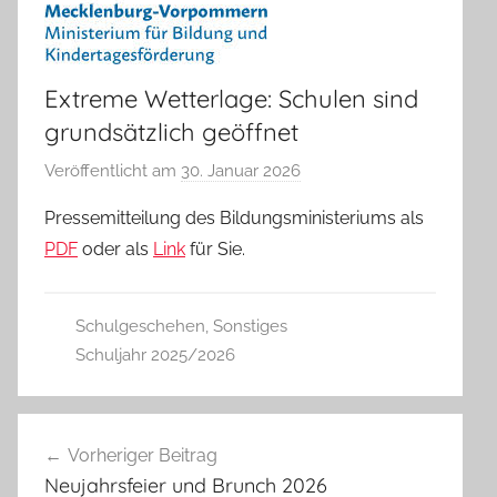
Extreme Wetterlage: Schulen sind
grundsätzlich geöffnet
Veröffentlicht am
30. Januar 2026
v
o
Pressemitteilung des Bildungsministeriums als
n
PDF
oder als
Link
für Sie.
A
d
m
Schulgeschehen
,
Sonstiges
i
Schuljahr 2025/2026
n
Beitragsnavigation
Vorheriger Beitrag
Neujahrsfeier und Brunch 2026