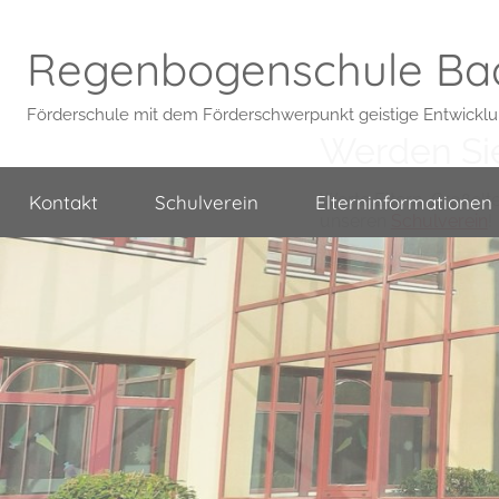
Regenbogenschule Ba
Förderschule mit dem Förderschwerpunkt geistige Entwickl
Werden Sie
Werte Eltern, Großelt
Kontakt
Schulverein
Elterninformationen
unseren
Schulverein
!