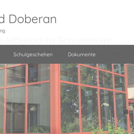
d Doberan
ung
 Mitglied im Schulverein!
ern und Freunde der Regenbogenschule, werden Sie für 1 € i
Schulgeschehen
Dokumente