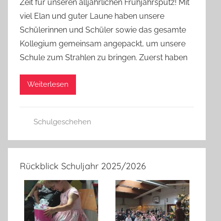
Zeit für unseren alljährlichen Frühjahrsputz! Mit
H
viel Elan und guter Laune haben unsere
.
Schülerinnen und Schüler sowie das gesamte
R
Kollegium gemeinsam angepackt, um unsere
.
Schule zum Strahlen zu bringen. Zuerst haben
Weiterlesen
Schulgeschehen
Rückblick Schuljahr 2025/2026