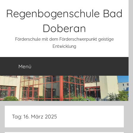
Zum
Regenbogenschule Bad
Inhalt
springen
Doberan
Werden Sie Mitglied im
Förderschule mit dem Förderschwerpunkt geistige
Entwicklung
Schulverein!
Werte Eltern, Großeltern und Freunde der
Menü
Regenbogenschule, werden Sie für 1 € im Monat
Mitglied in unseren
Schulverein
!
Tag:
16. März 2025