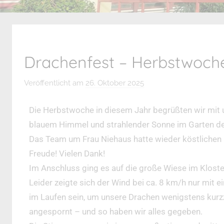
Drachenfest – Herbstwoch
Veröffentlicht am
26. Oktober 2025
v
o
n
Die Herbstwoche in diesem Jahr begrüßten wir mit u
J
blauem Himmel und strahlender Sonne im Garten d
.
Das Team um Frau Niehaus hatte wieder köstlichen
J
Freude! Vielen Dank!
.
Im Anschluss ging es auf die große Wiese im Klost
Leider zeigte sich der Wind bei ca. 8 km/h nur mit e
im Laufen sein, um unsere Drachen wenigstens kurzz
angespornt – und so haben wir alles gegeben.