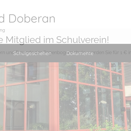
d Doberan
ung
 Mitglied im Schulverein!
ern und Freunde der Regenbogenschule, werden Sie für 1 € i
Schulgeschehen
Dokumente