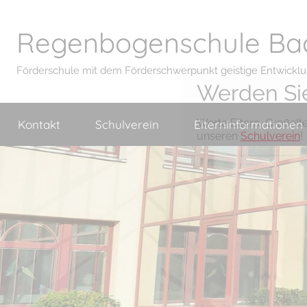
Regenbogenschule Ba
Förderschule mit dem Förderschwerpunkt geistige Entwickl
Werden Sie
Werte Eltern, Großelt
Kontakt
Schulverein
Elterninformationen
unseren
Schulverein
!