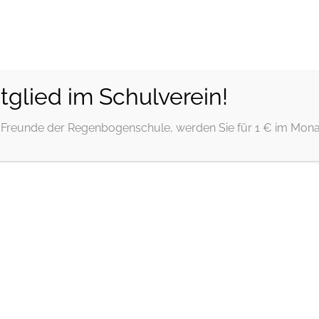
Regenbogenschule Bad
Doberan
glied im Schulverein!
Förderschule mit dem Förderschwerpunkt geistige
Entwicklung
d Freunde der Regenbogenschule, werden Sie für 1 € im Monat
Menü
Einschulungsfeier 2025/26