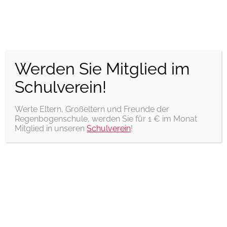
Regenbogenschule Bad
Doberan
Werden Sie Mitglied im
Förderschule mit dem Förderschwerpunkt geistige
Entwicklung
Schulverein!
Werte Eltern, Großeltern und Freunde der
Menü
Regenbogenschule, werden Sie für 1 € im Monat
Mitglied in unseren
Schulverein
!
Unser Osterfest 2025