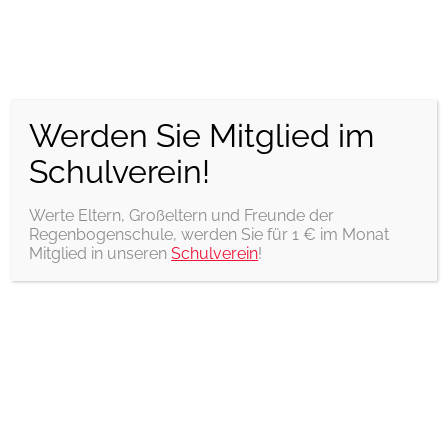
Regenbogenschule Bad
Doberan
Werden Sie Mitglied im
Förderschule mit dem Förderschwerpunkt geistige
Entwicklung
Schulverein!
Werte Eltern, Großeltern und Freunde der
Menü
Regenbogenschule, werden Sie für 1 € im Monat
Mitglied in unseren
Schulverein
!
Eine Frühlingsüberraschung